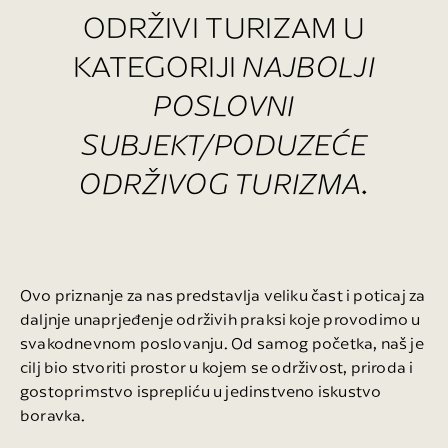
ODRŽIVI TURIZAM U
KATEGORIJI
NAJBOLJI
POSLOVNI
SUBJEKT/PODUZEĆE
ODRŽIVOG TURIZMA
.
Ovo priznanje za nas predstavlja veliku čast i poticaj za
daljnje unaprjeđenje održivih praksi koje provodimo u
svakodnevnom poslovanju. Od samog početka, naš je
cilj bio stvoriti prostor u kojem se održivost, priroda i
gostoprimstvo isprepliću u jedinstveno iskustvo
boravka.